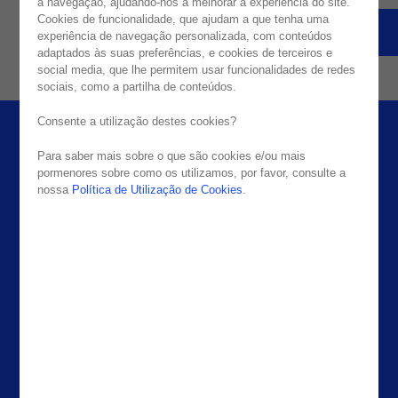
a navegação, ajudando-nos a melhorar a experiência do site.
Cookies de funcionalidade, que ajudam a que tenha uma
VOLTAR À HOMEPAGE
REPORTAR PROBLEMA
experiência de navegação personalizada, com conteúdos
adaptados às suas preferências, e cookies de terceiros e
social media, que lhe permitem usar funcionalidades de redes
sociais, como a partilha de conteúdos.
Consente a utilização destes cookies?
Para saber mais sobre o que são cookies e/ou mais
pormenores sobre como os utilizamos, por favor, consulte a
nossa
Política de Utilização de Cookies
.
Empresa
Escritórios
Media & Resources
Portugal
Casos de Sucesso
Espanha
About Noesis
Holanda
Careers
Irlanda
Contactos
Brasil
EUA