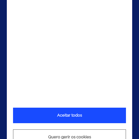
EAU
Contactos
Aceitar todos
Termos e Condições
Política de Privacidade
Política de Cookies
Quero gerir os cookies