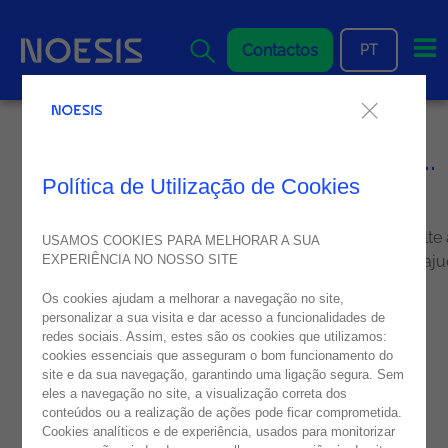
Me
Contactos
PT
Parece que está perdido...
Política de Utilização de Cookies
404
... Desculpe, a página que procura não existe. Volte
USAMOS COOKIES PARA MELHORAR A SUA
homepage ou entre em contacto para que possamos aju
EXPERIÊNCIA NO NOSSO SITE
lo a encontrar o que procura!
Os cookies ajudam a melhorar a navegação no site,
personalizar a sua visita e dar acesso a funcionalidades de
redes sociais. Assim, estes são os cookies que utilizamos:
cookies essenciais que asseguram o bom funcionamento do
site e da sua navegação, garantindo uma ligação segura. Sem
eles a navegação no site, a visualização correta dos
conteúdos ou a realização de ações pode ficar comprometida.
Cookies analíticos e de experiência, usados para monitorizar