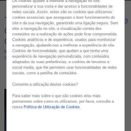
Os cookies ajudam a melhorar a navegação no site,
personalizar a sua visita e dar acesso a funcionalidades de
redes sociais. Assim, estes são os cookies que utilizamos:
cookies essenciais que asseguram o bom funcionamento do
Transformação do Conteúdo e
site e da sua navegação, garantindo uma ligação segura. Sem
Comunicação Jurídica com
eles a navegação no site, a visualização correta dos
conteúdos ou a realização de ações pode ficar comprometida.
GenAI
Cookies analíticos e de experiência, usados para monitorizar
a navegação, ajudando-nos a melhorar a experiência do site.
Cookies de funcionalidade, que ajudam a que tenha uma
Melhoria da criação de conteúdos e dos fluxos de
experiência de navegação personalizada, com conteúdos
comunicação através de inteligência artificial generativa
adaptados às suas preferências, e cookies de terceiros e
social media, que lhe permitem usar funcionalidades de redes
sociais, como a partilha de conteúdos.
Consente a utilização destes cookies?
Para saber mais sobre o que são cookies e/ou mais
pormenores sobre como os utilizamos, por favor, consulte a
nossa
Política de Utilização de Cookies
.